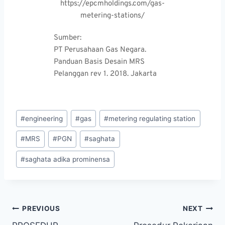
https://epcmholdings.com/gas-
metering-stations/
Sumber:
PT Perusahaan Gas Negara. 
Panduan Basis Desain MRS 
Pelanggan rev 1. 2018. Jakarta 
Post
#
engineering
#
gas
#
metering regulating station
Tags:
#
MRS
#
PGN
#
saghata
#
saghata adika prominensa
Navigasi
PREVIOUS
NEXT